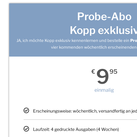
Probe-Abo
Kopp exklusi
JA, ich möchte Kopp exklusiv kennenlernen und bestelle ein
Pr
vier kommenden wöchentlich erscheinenden
9
€
95
einmalig
Erscheinungsweise: wöchentlich, versandfertig an j
Laufzeit: 4 gedruckte Ausgaben (4 Wochen)