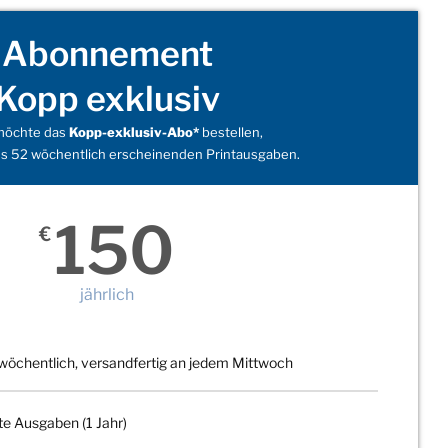
Abonnement
Kopp exklusiv
 möchte das
Kopp-exklusiv-Abo*
bestellen,
s 52 wöchentlich erscheinenden Printausgaben.
150
€
jährlich
wöchentlich, versandfertig an jedem Mittwoch
te Ausgaben (1 Jahr)