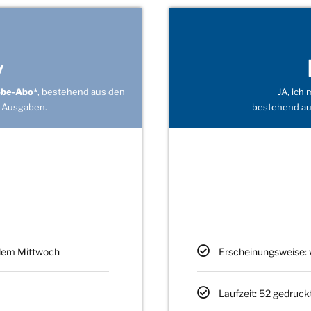
v
obe-Abo*
, bestehend aus den
JA, ich
 Ausgaben.
bestehend au
edem Mittwoch
Erscheinungsweise: 
Laufzeit: 52 gedruck