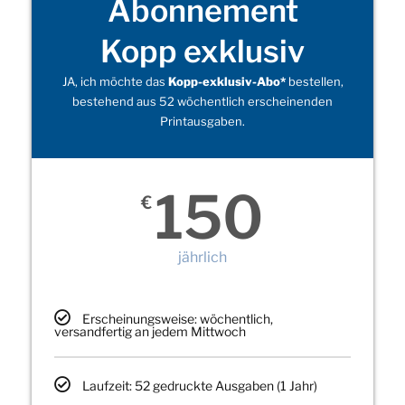
Abonnement
Kopp exklusiv
JA, ich möchte das
Kopp-exklusiv-Abo*
bestellen,
bestehend aus 52 wöchentlich erscheinenden
Printausgaben.
150
€
jährlich
Erscheinungsweise: wöchentlich,
versandfertig an jedem Mittwoch
Laufzeit: 52 gedruckte Ausgaben (1 Jahr)