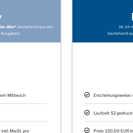
v
obe-Abo*
, bestehend aus den
JA, ich
 Ausgaben.
bestehend au
edem Mittwoch
Erscheinungsweise: 
Laufzeit: 52 gedruck
 inkl. MwSt. pro
Preis: 150,00 EUR in