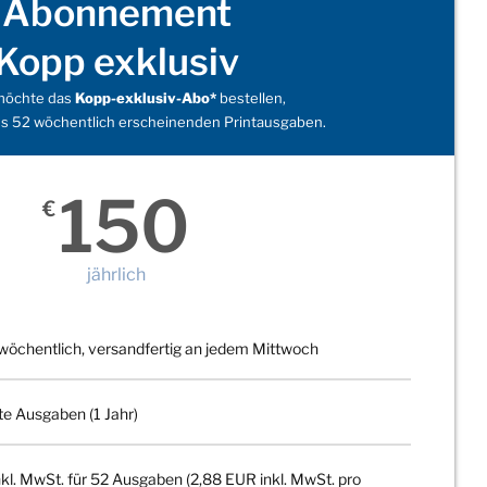
Abonnement
Kopp exklusiv
 möchte das
Kopp-exklusiv-Abo*
bestellen,
s 52 wöchentlich erscheinenden Printausgaben.
150
€
jährlich
wöchentlich, versandfertig an jedem Mittwoch
te Ausgaben (1 Jahr)
kl. MwSt. für 52 Ausgaben (2,88 EUR inkl. MwSt. pro