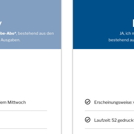
v
obe-Abo*
, bestehend aus den
JA, ich
 Ausgaben.
bestehend au
edem Mittwoch
Erscheinungsweise: 
Laufzeit: 52 gedruck