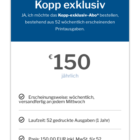
Kopp exklusiv
JA, ich möchte das
Kopp-exklusiv-Abo*
bestellen,
bestehend aus 52 wöchentlich erscheinenden
Printausgaben.
150
€
jährlich
Erscheinungsweise: wöchentlich,
versandfertig an jedem Mittwoch
Laufzeit: 52 gedruckte Ausgaben (1 Jahr)
Preis: 150,00 EUR inkl. MwSt. für 52