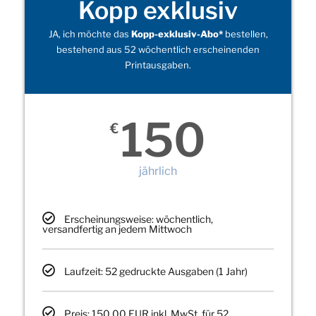
Kopp exklusiv
JA, ich möchte das
Kopp-exklusiv-Abo*
bestellen,
bestehend aus 52 wöchentlich erscheinenden
Printausgaben.
150
€
jährlich
Erscheinungsweise: wöchentlich,
versandfertig an jedem Mittwoch
Laufzeit: 52 gedruckte Ausgaben (1 Jahr)
Preis: 150,00 EUR inkl. MwSt. für 52