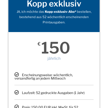
Kopp exklusiv
JA, ich möchte das
Kopp-exklusiv-Abo*
bestellen,
bestehend aus 52 wöchentlich erscheinenden
Printausgaben.
150
€
jährlich
Erscheinungsweise: wöchentlich,
versandfertig an jedem Mittwoch
Laufzeit: 52 gedruckte Ausgaben (1 Jahr)
Preis: 150,00 EUR inkl. MwSt. für 52