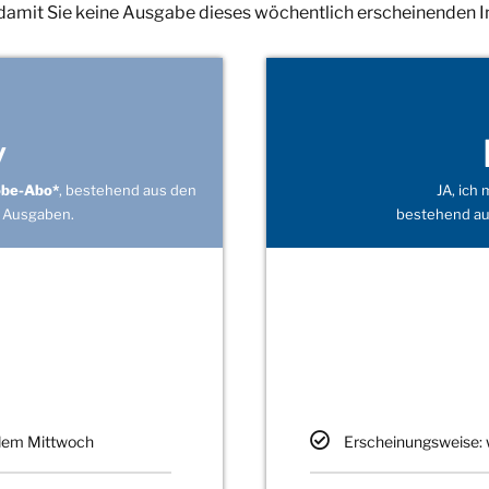
 damit Sie keine Ausgabe dieses wöchentlich erscheinenden 
v
obe-Abo*
, bestehend aus den
JA, ich
 Ausgaben.
bestehend au
edem Mittwoch
Erscheinungsweise: 