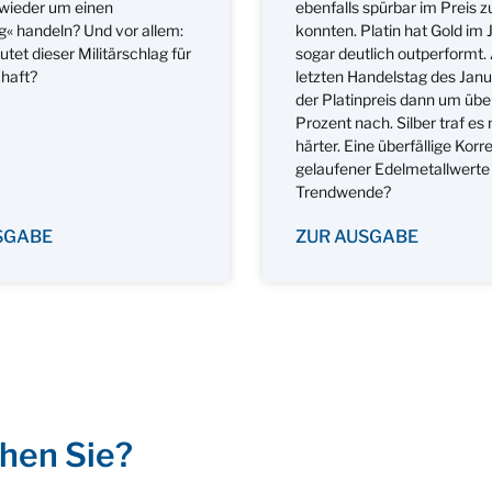
wieder um einen
ebenfalls spürbar im Preis 
g« handeln? Und vor allem:
konnten. Platin hat Gold im
et dieser Militärschlag für
sogar deutlich outperformt
chaft?
letzten Handelstag des Jan
der Platinpreis dann um übe
Prozent nach. Silber traf es
härter. Eine überfällige Korr
gelaufener Edelmetallwerte
Trendwende?
SGABE
ZUR AUSGABE
hen Sie?