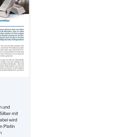
n und
ilber mit
abei wird
m Platin
m