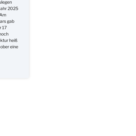
zulegen
 Jahr 2025
. Am
uars gab
r 17
 noch
ektur heiß
 ober eine