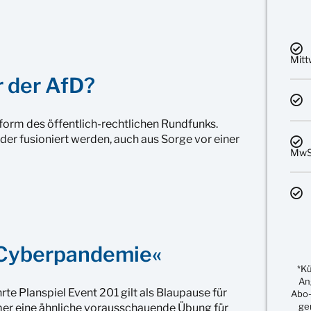
Mit
 der AfD?
form des öffentlich-rechtlichen Rundfunks.
er fusioniert werden, auch aus Sorge vor einer
MwSt
Cyberpandemie«
*K
An
 Planspiel Event 201 gilt als Blaupause für
Abo-
ge
mer eine ähnliche vorausschauende Übung für