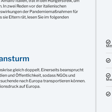
Amalfi/ Italien, trat in den Hungerstreik, um
 In zwei Reden vor der italienischen
Auswirkungen der Pandemiemaßnahmen für
 sie Eltern rät, lesen Sie im folgenden
Mit
nansturm
krise gleich doppelt. Einerseits beansprucht
dien und Öffentlichkeit, sodass NGOs und
MwS
suchende nach Europa transportieren können.
tionsdruck auf Europa.