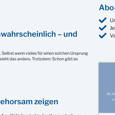
Abo-
U
Je
wahrscheinlich – und
V
. Selbst wenn vieles für einen solchen Ursprung
ieht das anders. Trotzdem: Schon gibt es
JA, i
ngehorsam zeigen
b