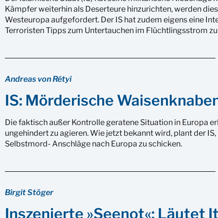
Kämpfer weiterhin als Deserteure hinzurichten, werden die
Westeuropa aufgefordert. Der IS hat zudem eigens eine Inte
Terroristen Tipps zum Untertauchen im Flüchtlingsstrom zu
Andreas von Rétyi
IS: Mörderische Waisenknabe
Die faktisch außer Kontrolle geratene Situation in Europa e
ungehindert zu agieren. Wie jetzt bekannt wird, plant der IS,
Selbstmord- Anschläge nach Europa zu schicken.
Birgit Stöger
Inszenierte »Seenot«: Läutet I