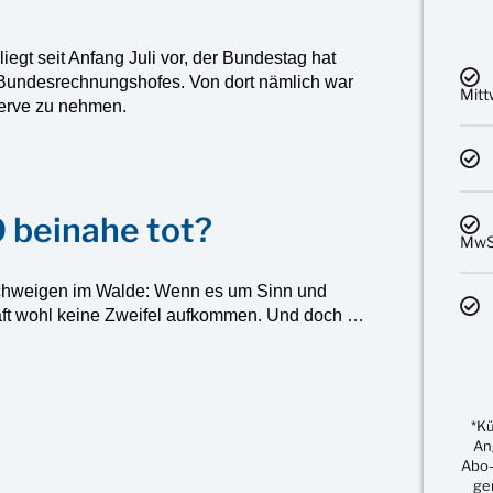
egt seit Anfang Juli vor, der Bundestag hat
 Bundesrechnungshofes. Von dort nämlich war
Mit
serve zu nehmen.
 beinahe tot?
MwSt
chweigen im Walde: Wenn es um Sinn und
haft wohl keine Zweifel aufkommen. Und doch …
*K
An
Abo-
ge