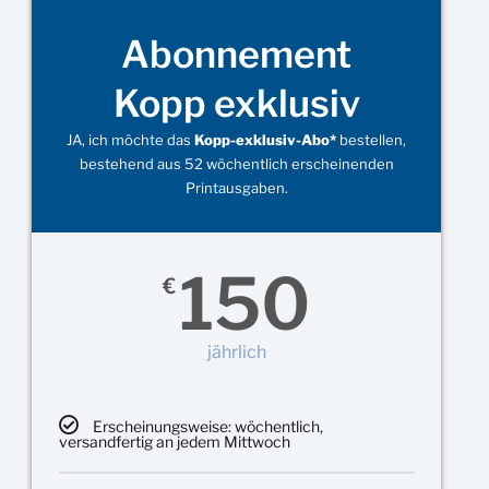
Abonnement
Kopp exklusiv
JA, ich möchte das
Kopp-exklusiv-Abo*
bestellen,
bestehend aus 52 wöchentlich erscheinenden
Printausgaben.
150
€
jährlich
Erscheinungsweise: wöchentlich,
versandfertig an jedem Mittwoch