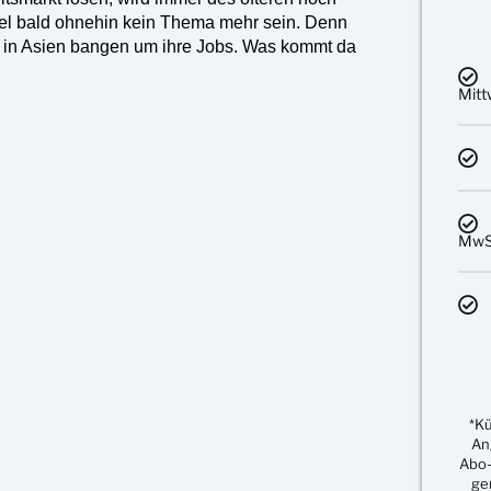
ngel bald ohnehin kein Thema mehr sein. Denn
r in Asien bangen um ihre Jobs. Was kommt da
Mit
MwSt
*K
An
Abo-
ge