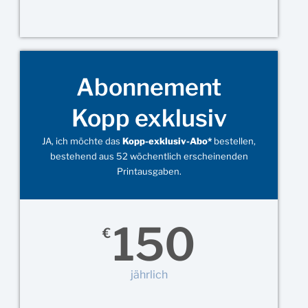
Abonnement
Kopp exklusiv
JA, ich möchte das
Kopp-exklusiv-Abo*
bestellen,
bestehend aus 52 wöchentlich erscheinenden
Printausgaben.
150
€
jährlich