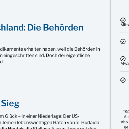
chland: Die Behörden
Mit
ikamente erhalten haben, weil die Behörden in
 eingeschritten sind. Doch der eigentliche
d.
MwSt
 Sieg
*K
 Glück – in einer Niederlage: Der US-
An
Abo-
den Jemen lebenswichtigen Hafen von al-Hudaida
ge
e Houthis die Stellung. Nun will man mit den