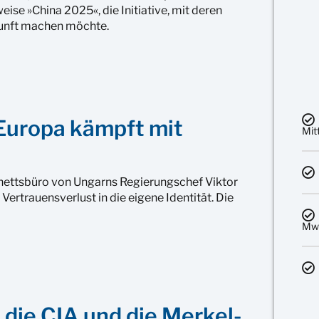
ise »China 2025«, die Initiative, mit deren
ukunft machen möchte.
»Europa kämpft mit
Mit
nettsbüro von Ungarns Regierungschef Viktor
ertrauensverlust in die eigene Identität. Die
MwS
 die CIA und die Merkel-