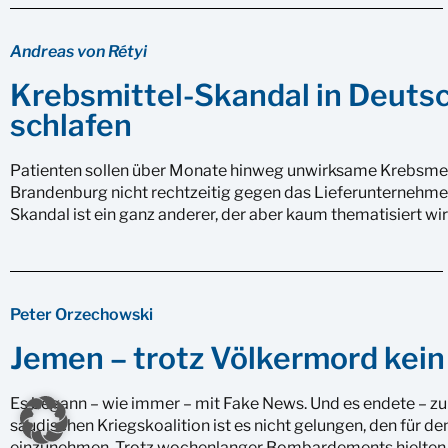
Andreas von Rétyi
Krebsmittel-Skandal in Deuts
schlafen
Patienten sollen über Monate hinweg unwirksame Krebsmed
Brandenburg nicht rechtzeitig gegen das Lieferunternehmen
Skandal ist ein ganz anderer, der aber kaum thematisiert wir
Peter Orzechowski
Jemen – trotz Völkermord kein
Es begann – wie immer – mit Fake News. Und es endete – zum
saudischen Kriegskoalition ist es nicht gelungen, den für 
einzunehmen. Trotz wochenlanger Bombardements hielten di