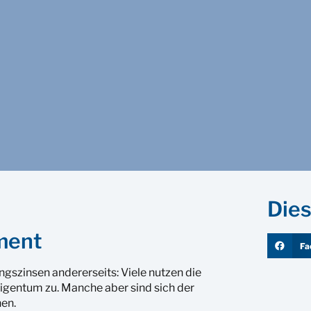
Dies
tment
Fa
ngszinsen andererseits: Viele nutzen die
igentum zu. Manche aber sind sich der
hen.