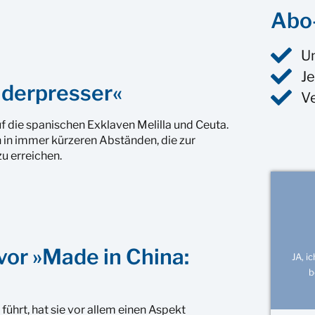
Abo-
U
Je
lderpresser«
V
f die spanischen Exklaven Melilla und Ceuta.
 in immer kürzeren Abständen, die zur
u erreichen.
or »Made in China:
JA, i
b
ührt, hat sie vor allem einen Aspekt