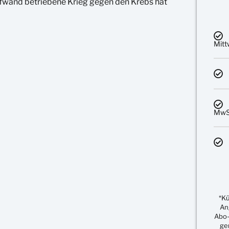
ufwand betriebene Krieg gegen den Krebs hat
Mit
MwSt
*K
An
Abo-
ge