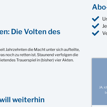
Abo-
U
Je
ten: Die Volten des
V
seit Jahrzehnten die Macht unter sich aufteilte,
as noch zu retten ist. Staunend verfolgen die
tendes Trauerspiel in (bisher) vier Akten.
JA, i
b
ill weiterhin