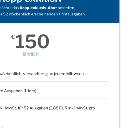
 möchte das
Kopp-exklusiv-Abo*
bestellen,
s 52 wöchentlich erscheinenden Printausgaben.
150
€
jährlich
wöchentlich, versandfertig an jedem Mittwoch
te Ausgaben (1 Jahr)
kl. MwSt. für 52 Ausgaben (2,88 EUR inkl. MwSt. pro