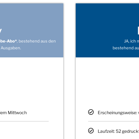
v
obe-Abo*
, bestehend aus den
JA, ich
 Ausgaben.
bestehend au
edem Mittwoch
Erscheinungsweise: 
Laufzeit: 52 gedruck