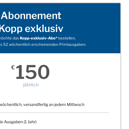
Abonnement
Kopp exklusiv
 möchte das
Kopp-exklusiv-Abo*
bestellen,
s 52 wöchentlich erscheinenden Printausgaben.
150
€
jährlich
wöchentlich, versandfertig an jedem Mittwoch
te Ausgaben (1 Jahr)