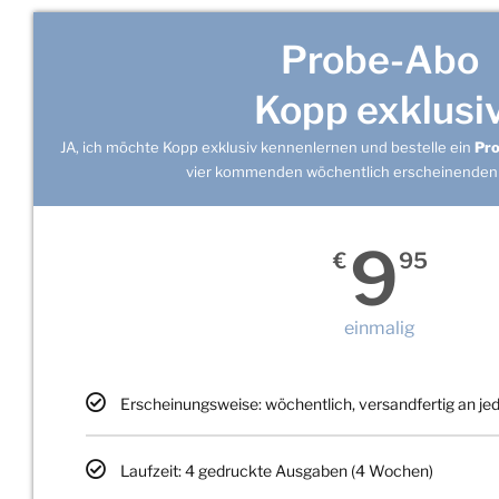
Probe-Abo
Kopp exklusi
JA, ich möchte Kopp exklusiv kennenlernen und bestelle ein
Pr
vier kommenden wöchentlich erscheinenden
9
€
95
einmalig
Erscheinungsweise: wöchentlich, versandfertig an j
Laufzeit: 4 gedruckte Ausgaben (4 Wochen)