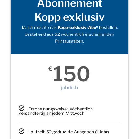
Abonnement
Kopp exklusiv
JA, ich möchte das
Kopp-exklusiv-Abo*
bestellen,
bestehend aus 52 wöchentlich erscheinenden
Printausgaben.
150
€
jährlich
Erscheinungsweise: wöchentlich,
versandfertig an jedem Mittwoch
Laufzeit: 52 gedruckte Ausgaben (1 Jahr)