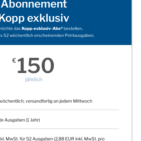
Abonnement
Kopp exklusiv
 möchte das
Kopp-exklusiv-Abo*
bestellen,
s 52 wöchentlich erscheinenden Printausgaben.
150
€
jährlich
wöchentlich, versandfertig an jedem Mittwoch
te Ausgaben (1 Jahr)
kl. MwSt. für 52 Ausgaben (2,88 EUR inkl. MwSt. pro