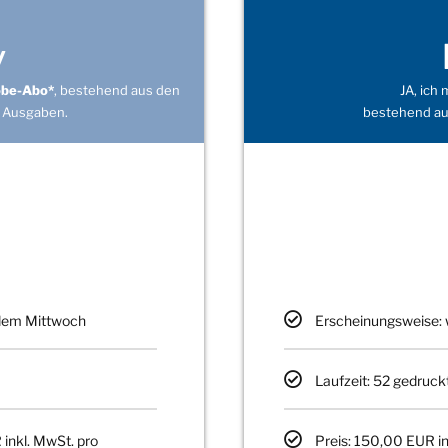
v
obe-Abo*
, bestehend aus den
JA, ich
 Ausgaben.
bestehend au
edem Mittwoch
Erscheinungsweise: 
Laufzeit: 52 gedruck
 inkl. MwSt. pro
Preis: 150,00 EUR in