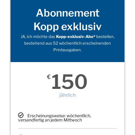
Abonnement
Kopp exklusiv
JA, ich möchte das
Kopp-exklusiv-Abo*
bestellen,
bestehend aus 52 wöchentlich erscheinenden
Printausgaben.
150
€
jährlich
Erscheinungsweise: wöchentlich,
versandfertig an jedem Mittwoch