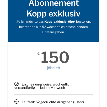
Abonnement
Kopp exklusiv
JA, ich möchte das
Kopp-exklusiv-Abo*
bestellen,
bestehend aus 52 wöchentlich erscheinenden
Printausgaben.
150
€
jährlich
Erscheinungsweise: wöchentlich,
versandfertig an jedem Mittwoch
Laufzeit: 52 gedruckte Ausgaben (1 Jahr)