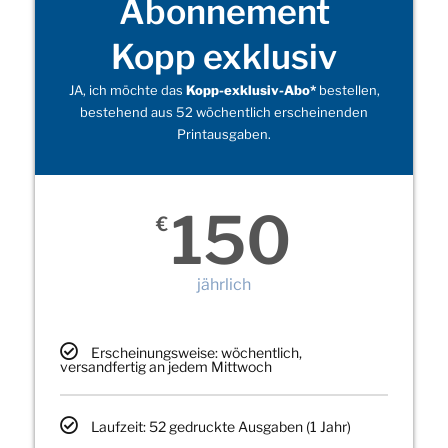
Abonnement
Kopp exklusiv
JA, ich möchte das
Kopp-exklusiv-Abo*
bestellen,
bestehend aus 52 wöchentlich erscheinenden
Printausgaben.
150
€
jährlich
Erscheinungsweise: wöchentlich,
versandfertig an jedem Mittwoch
Laufzeit: 52 gedruckte Ausgaben (1 Jahr)