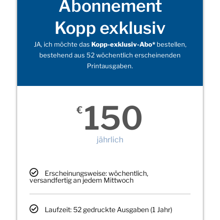
Abonnement
Kopp exklusiv
JA, ich möchte das
Kopp-exklusiv-Abo*
bestellen,
bestehend aus 52 wöchentlich erscheinenden
Printausgaben.
150
€
jährlich
Erscheinungsweise: wöchentlich,
versandfertig an jedem Mittwoch
Laufzeit: 52 gedruckte Ausgaben (1 Jahr)