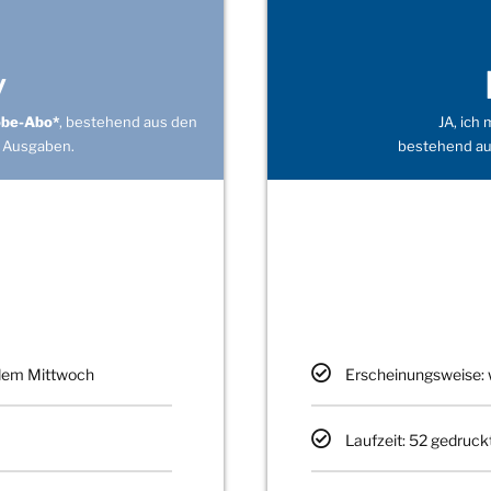
v
obe-Abo*
, bestehend aus den
JA, ich
 Ausgaben.
bestehend au
edem Mittwoch
Erscheinungsweise: 
Laufzeit: 52 gedruck