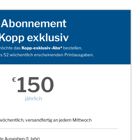
Abonnement
Kopp exklusiv
 möchte das
Kopp-exklusiv-Abo*
bestellen,
s 52 wöchentlich erscheinenden Printausgaben.
150
€
jährlich
wöchentlich, versandfertig an jedem Mittwoch
te Ausgaben (1 Jahr)