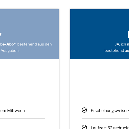
v
obe-Abo*
, bestehend aus den
JA, ich
 Ausgaben.
bestehend au
edem Mittwoch
Erscheinungsweise: 
Laufzeit: 52 gedruck