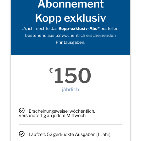
Abonnement
Kopp exklusiv
JA, ich möchte das
Kopp-exklusiv-Abo*
bestellen,
bestehend aus 52 wöchentlich erscheinenden
Printausgaben.
150
€
jährlich
Erscheinungsweise: wöchentlich,
versandfertig an jedem Mittwoch
Laufzeit: 52 gedruckte Ausgaben (1 Jahr)