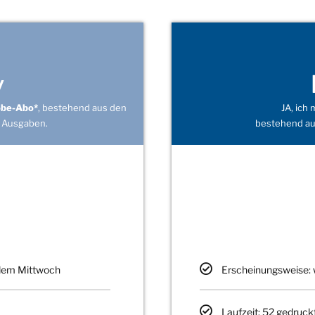
v
obe-Abo*
, bestehend aus den
JA, ich
 Ausgaben.
bestehend au
edem Mittwoch
Erscheinungsweise: 
Laufzeit: 52 gedruck