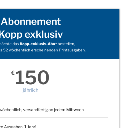
Abonnement
Kopp exklusiv
 möchte das
Kopp-exklusiv-Abo*
bestellen,
s 52 wöchentlich erscheinenden Printausgaben.
150
€
jährlich
wöchentlich, versandfertig an jedem Mittwoch
te Ausgaben (1 Jahr)