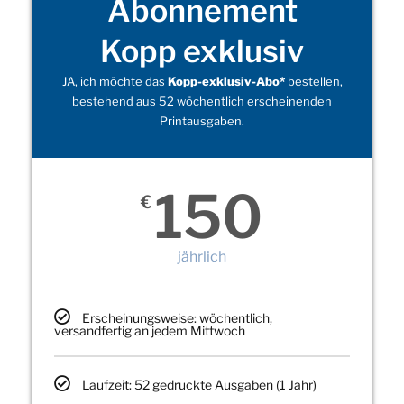
Abonnement
Kopp exklusiv
JA, ich möchte das
Kopp-exklusiv-Abo*
bestellen,
bestehend aus 52 wöchentlich erscheinenden
Printausgaben.
150
€
jährlich
Erscheinungsweise: wöchentlich,
versandfertig an jedem Mittwoch
Laufzeit: 52 gedruckte Ausgaben (1 Jahr)