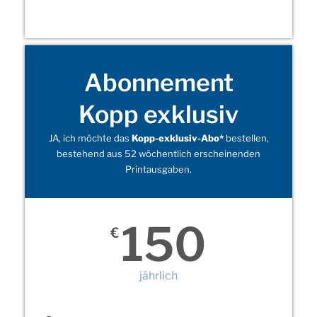
Abonnement
Kopp exklusiv
JA, ich möchte das
Kopp-exklusiv-Abo*
bestellen,
bestehend aus 52 wöchentlich erscheinenden
Printausgaben.
150
€
jährlich