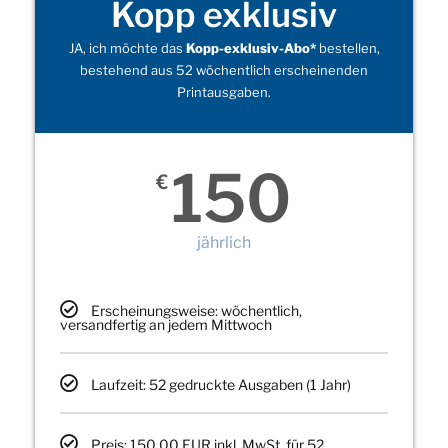
Kopp exklusiv
JA, ich möchte das
Kopp-exklusiv-Abo*
bestellen,
bestehend aus 52 wöchentlich erscheinenden
Printausgaben.
150
€
jährlich
Erscheinungsweise: wöchentlich,
versandfertig an jedem Mittwoch
Laufzeit: 52 gedruckte Ausgaben (1 Jahr)
Preis: 150,00 EUR inkl. MwSt. für 52