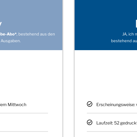
v
obe-Abo*
, bestehend aus den
JA, ich
 Ausgaben.
bestehend au
edem Mittwoch
Erscheinungsweise: 
Laufzeit: 52 gedruck