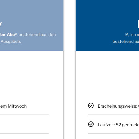
v
obe-Abo*
, bestehend aus den
JA, ich
 Ausgaben.
bestehend au
edem Mittwoch
Erscheinungsweise: 
Laufzeit: 52 gedruck