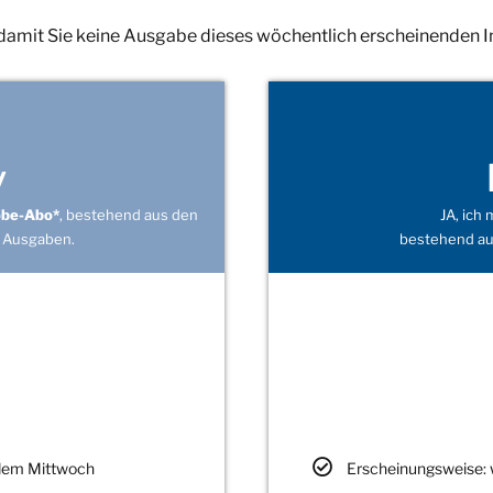
 damit Sie keine Ausgabe dieses wöchentlich erscheinenden 
v
obe-Abo*
, bestehend aus den
JA, ich
 Ausgaben.
bestehend au
edem Mittwoch
Erscheinungsweise: 