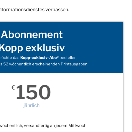
Informationsdienstes verpassen.
Abonnement
Kopp exklusiv
 möchte das
Kopp-exklusiv-Abo*
bestellen,
s 52 wöchentlich erscheinenden Printausgaben.
150
€
jährlich
wöchentlich, versandfertig an jedem Mittwoch