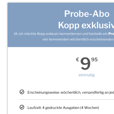
Probe-Abo
Kopp exklusi
JA, ich möchte Kopp exklusiv kennenlernen und bestelle ein
Pr
vier kommenden wöchentlich erscheinenden
9
€
95
einmalig
Erscheinungsweise: wöchentlich, versandfertig an j
Laufzeit: 4 gedruckte Ausgaben (4 Wochen)