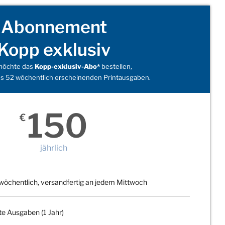
Abonnement
Kopp exklusiv
 möchte das
Kopp-exklusiv-Abo*
bestellen,
s 52 wöchentlich erscheinenden Printausgaben.
150
€
jährlich
wöchentlich, versandfertig an jedem Mittwoch
te Ausgaben (1 Jahr)