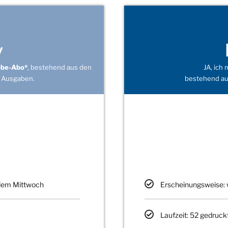
v
obe-Abo*
, bestehend aus den
JA, ich
 Ausgaben.
bestehend au
edem Mittwoch
Erscheinungsweise: 
Laufzeit: 52 gedruck