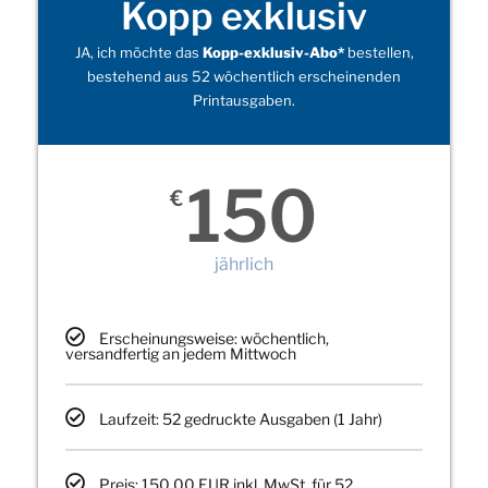
Kopp exklusiv
JA, ich möchte das
Kopp-exklusiv-Abo*
bestellen,
bestehend aus 52 wöchentlich erscheinenden
Printausgaben.
150
€
jährlich
Erscheinungsweise: wöchentlich,
versandfertig an jedem Mittwoch
Laufzeit: 52 gedruckte Ausgaben (1 Jahr)
Preis: 150,00 EUR inkl. MwSt. für 52