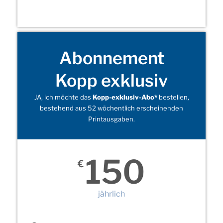
Abonnement
Kopp exklusiv
JA, ich möchte das
Kopp-exklusiv-Abo*
bestellen,
bestehend aus 52 wöchentlich erscheinenden
Printausgaben.
150
€
jährlich