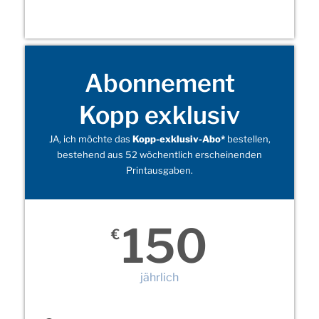
Abonnement
Kopp exklusiv
JA, ich möchte das
Kopp-exklusiv-Abo*
bestellen,
bestehend aus 52 wöchentlich erscheinenden
Printausgaben.
150
€
jährlich