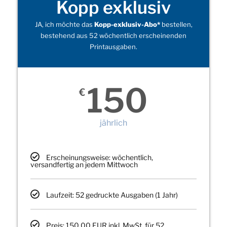
Kopp exklusiv
JA, ich möchte das
Kopp-exklusiv-Abo*
bestellen,
bestehend aus 52 wöchentlich erscheinenden
Printausgaben.
150
€
jährlich
Erscheinungsweise: wöchentlich,
versandfertig an jedem Mittwoch
Laufzeit: 52 gedruckte Ausgaben (1 Jahr)
Preis: 150,00 EUR inkl. MwSt. für 52