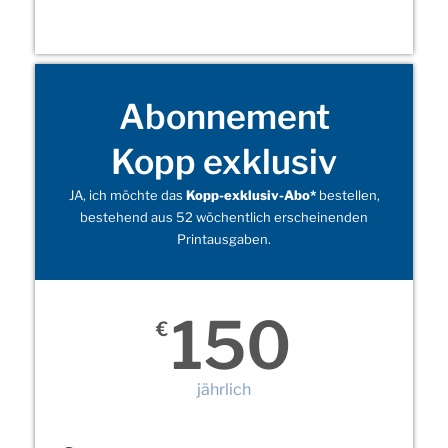
Abonnement
Kopp exklusiv
JA, ich möchte das
Kopp-exklusiv-Abo*
bestellen,
bestehend aus 52 wöchentlich erscheinenden
Printausgaben.
150
€
jährlich