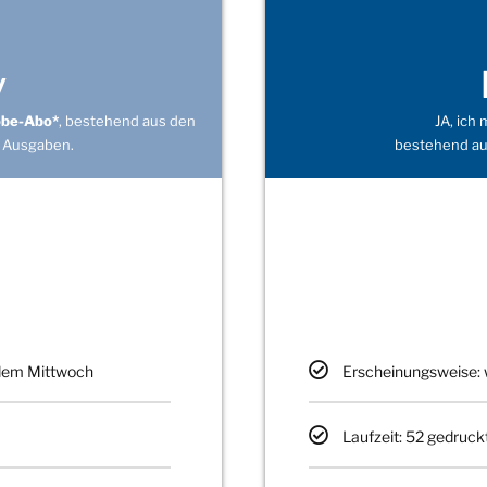
v
obe-Abo*
, bestehend aus den
JA, ich
 Ausgaben.
bestehend au
edem Mittwoch
Erscheinungsweise: 
Laufzeit: 52 gedruck