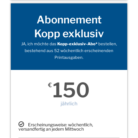
Abonnement
Kopp exklusiv
JA, ich möchte das
Kopp-exklusiv-Abo*
bestellen,
bestehend aus 52 wöchentlich erscheinenden
Printausgaben.
150
€
jährlich
Erscheinungsweise: wöchentlich,
versandfertig an jedem Mittwoch