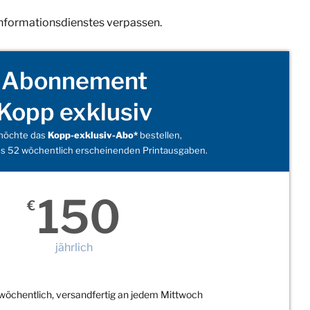
Informationsdienstes verpassen.
Abonnement
Kopp exklusiv
 möchte das
Kopp-exklusiv-Abo*
bestellen,
s 52 wöchentlich erscheinenden Printausgaben.
150
€
jährlich
wöchentlich, versandfertig an jedem Mittwoch