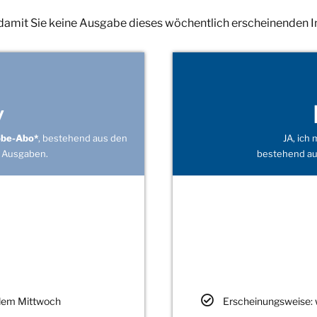
 damit Sie keine Ausgabe dieses wöchentlich erscheinenden 
v
obe-Abo*
, bestehend aus den
JA, ich
 Ausgaben.
bestehend au
edem Mittwoch
Erscheinungsweise: 