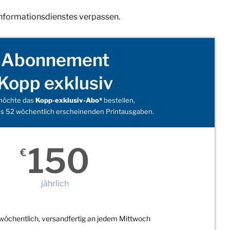
Informationsdienstes verpassen.
Abonnement
Kopp exklusiv
 möchte das
Kopp-exklusiv-Abo*
bestellen,
s 52 wöchentlich erscheinenden Printausgaben.
150
€
jährlich
wöchentlich, versandfertig an jedem Mittwoch