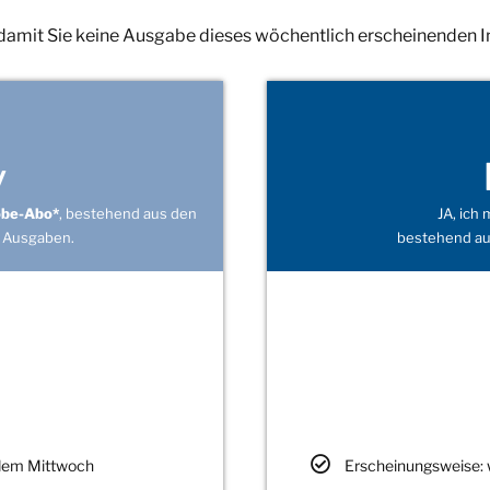
 damit Sie keine Ausgabe dieses wöchentlich erscheinenden 
v
obe-Abo*
, bestehend aus den
JA, ich
 Ausgaben.
bestehend au
edem Mittwoch
Erscheinungsweise: 