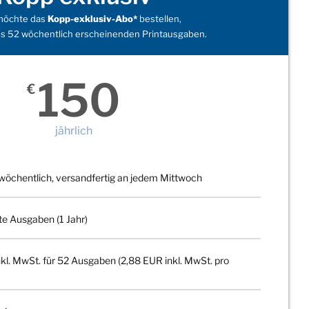
 möchte das
Kopp-exklusiv-Abo*
bestellen,
s 52 wöchentlich erscheinenden Printausgaben.
150
€
jährlich
wöchentlich, versandfertig an jedem Mittwoch
te Ausgaben (1 Jahr)
kl. MwSt. für 52 Ausgaben (2,88 EUR inkl. MwSt. pro