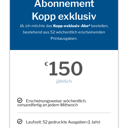
Abonnement
Kopp exklusiv
JA, ich möchte das
Kopp-exklusiv-Abo*
bestellen,
bestehend aus 52 wöchentlich erscheinenden
Printausgaben.
150
€
jährlich
Erscheinungsweise: wöchentlich,
versandfertig an jedem Mittwoch
Laufzeit: 52 gedruckte Ausgaben (1 Jahr)