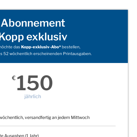
Abonnement
Kopp exklusiv
 möchte das
Kopp-exklusiv-Abo*
bestellen,
s 52 wöchentlich erscheinenden Printausgaben.
150
€
jährlich
wöchentlich, versandfertig an jedem Mittwoch
te Ausgaben (1 Jahr)