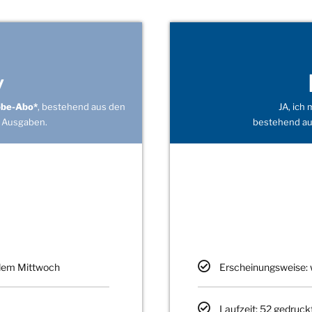
v
obe-Abo*
, bestehend aus den
JA, ich
 Ausgaben.
bestehend au
edem Mittwoch
Erscheinungsweise: 
Laufzeit: 52 gedruck