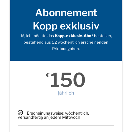
Abonnement
Kopp exklusiv
JA, ich möchte das
Kopp-exklusiv-Abo*
bestellen,
bestehend aus 52 wöchentlich erscheinenden
Printausgaben.
150
€
jährlich
Erscheinungsweise: wöchentlich,
versandfertig an jedem Mittwoch