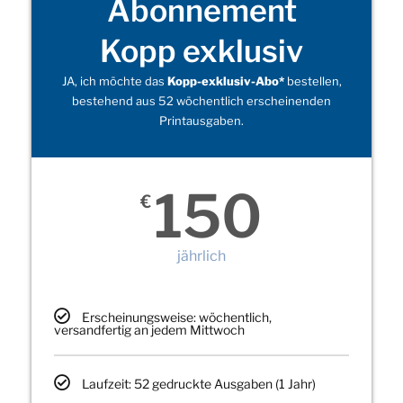
Abonnement
Kopp exklusiv
JA, ich möchte das
Kopp-exklusiv-Abo*
bestellen,
bestehend aus 52 wöchentlich erscheinenden
Printausgaben.
150
€
jährlich
Erscheinungsweise: wöchentlich,
versandfertig an jedem Mittwoch
Laufzeit: 52 gedruckte Ausgaben (1 Jahr)